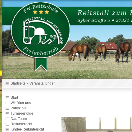
Startseite
> Veranstaltungen
Start
Wir über uns
Ponyzirkel
Turniererfolge
Das Team
Reitunterricht
Kinder-Reitunterricht