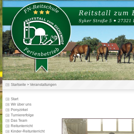
Startseite
> Veranstaltungen
Start
Wir über uns
Ponyzirkel
Turniererfolge
Das Team
Reitunterricht
Kinder-Reitunterricht